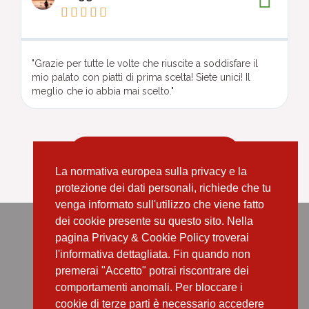





"Grazie per tutte le volte che riuscite a soddisfare il
mio palato con piatti di prima scelta! Siete unici! Il
meglio che io abbia mai scelto."
Lascia la tua recensione
La normativa europea sulla privacy e la
protezione dei dati personali, richiede che tu
venga informato sull'utilizzo che viene fatto
dei cookie presente su questo sito. Nella
pagina Privacy & Cookie Policy troverai
Per info e prenotazioni
l'informativa dettagliata. Fin quando non
premerai "Accetto" potrai riscontrare dei
+39 346 082 7032
comportamenti anomali. Per bloccare i
cookie di terze parti è necessario accedere